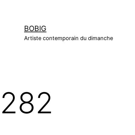
Aller
au
contenu
BOBIG
Artiste contemporain du dimanche
282