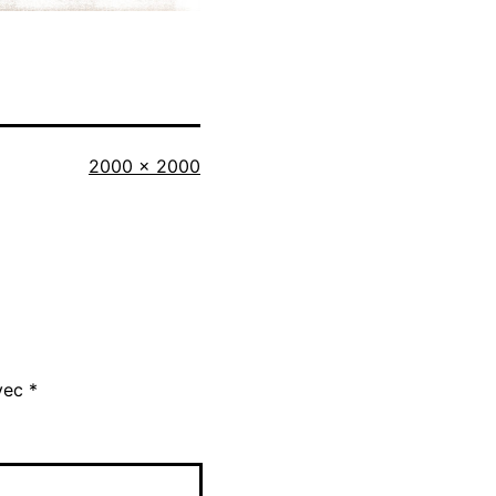
Taille
2000 × 2000
originale
avec
*