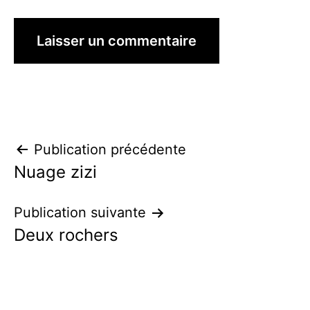
Navigation
Publication précédente
Nuage zizi
de
l’article
Publication suivante
Deux rochers