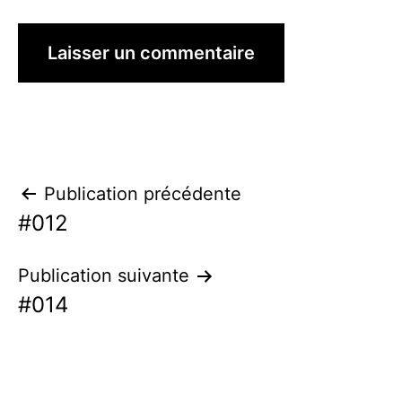
Navigation
Publication précédente
#012
de
l’article
Publication suivante
#014