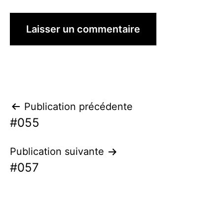
Navigation
Publication précédente
#055
de
l’article
Publication suivante
#057