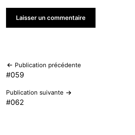
Navigation
Publication précédente
#059
de
l’article
Publication suivante
#062