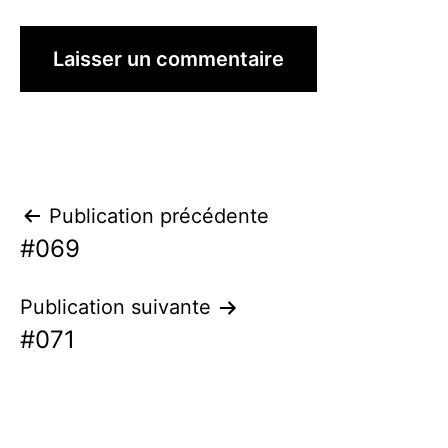
Navigation
Publication précédente
#069
de
l’article
Publication suivante
#071