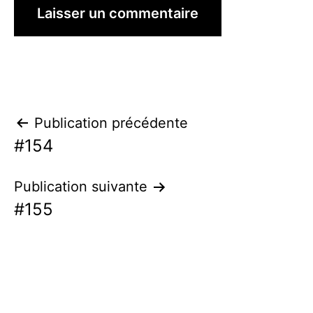
Navigation
Publication précédente
#154
de
l’article
Publication suivante
#155