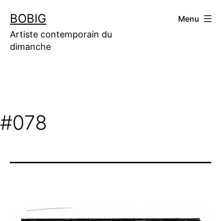
Aller
BOBIG
Menu
au
contenu
Artiste contemporain du
dimanche
#078