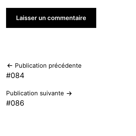
Navigation
Publication précédente
#084
de
l’article
Publication suivante
#086