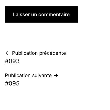
Navigation
Publication précédente
#093
de
l’article
Publication suivante
#095