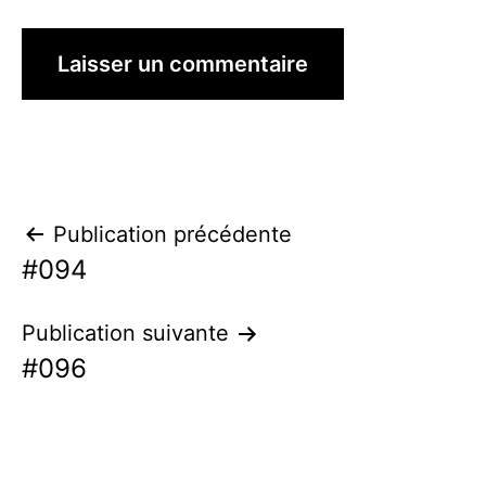
Navigation
Publication précédente
#094
de
l’article
Publication suivante
#096