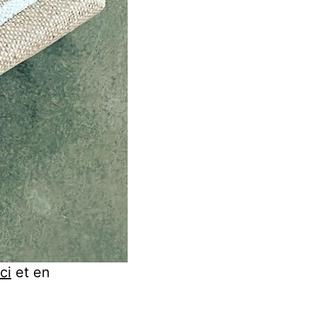
ci
et en