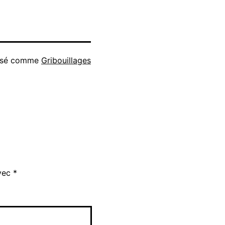
isé comme
Gribouillages
avec
*