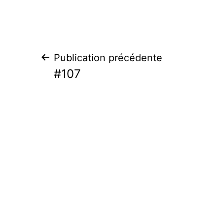
Navigation
Publication précédente
#107
de
l’article