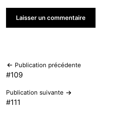
Navigation
Publication précédente
#109
de
l’article
Publication suivante
#111