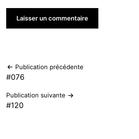
Navigation
Publication précédente
#076
de
l’article
Publication suivante
#120