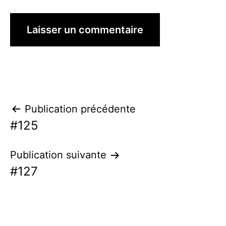
Navigation
Publication précédente
#125
de
l’article
Publication suivante
#127