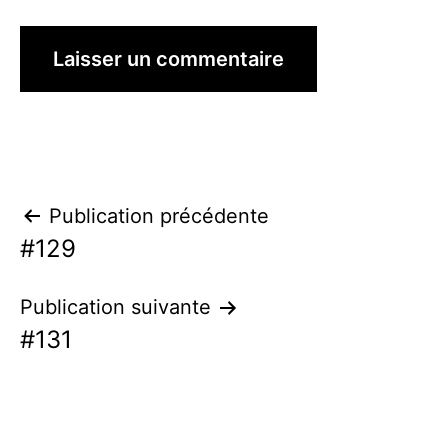
Navigation
Publication précédente
#129
de
l’article
Publication suivante
#131