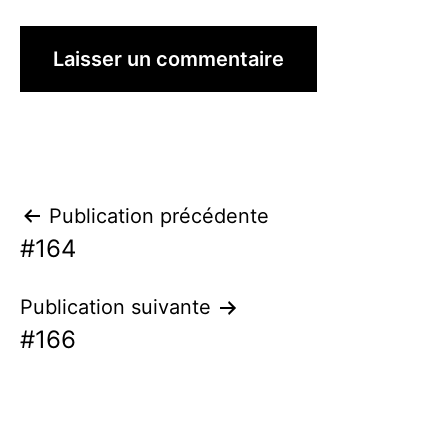
Navigation
Publication précédente
#164
de
l’article
Publication suivante
#166