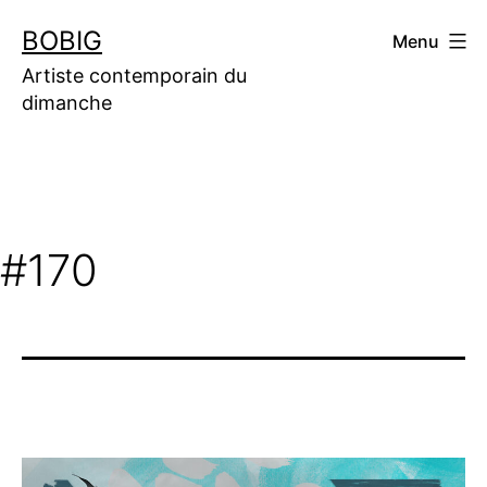
Aller
BOBIG
Menu
au
contenu
Artiste contemporain du
dimanche
#170