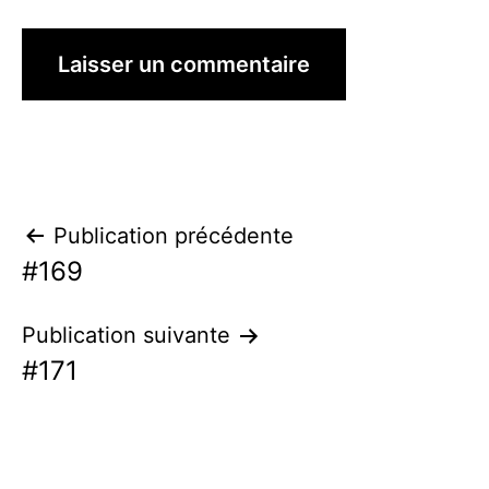
Navigation
Publication précédente
#169
de
l’article
Publication suivante
#171