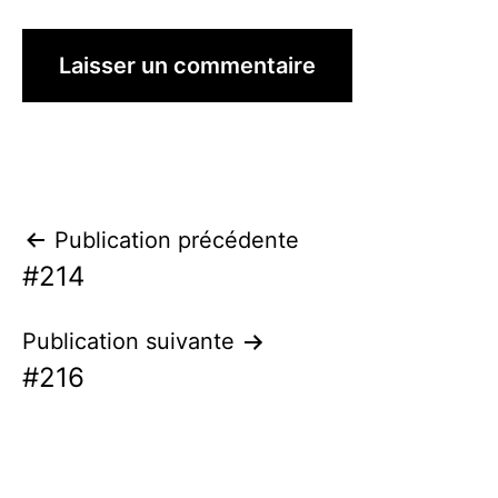
Navigation
Publication précédente
#214
de
l’article
Publication suivante
#216