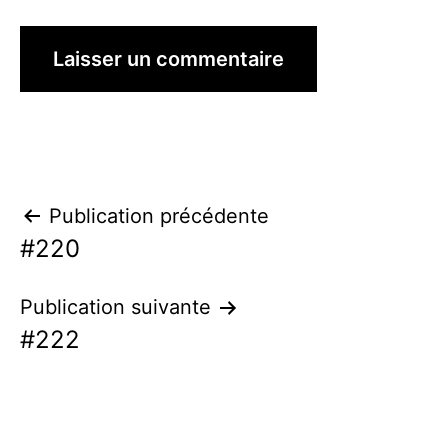
Navigation
Publication précédente
#220
de
l’article
Publication suivante
#222