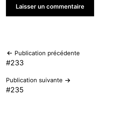
Navigation
Publication précédente
#233
de
l’article
Publication suivante
#235