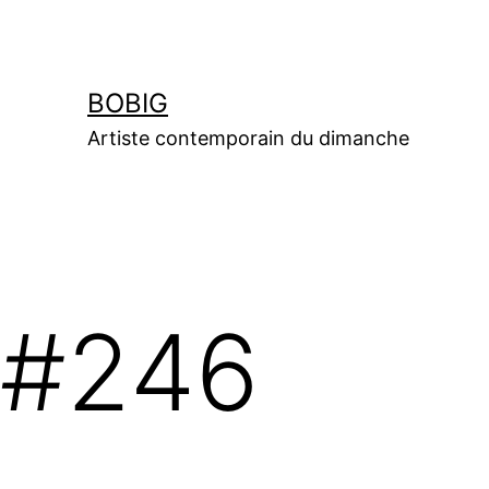
Aller
au
contenu
BOBIG
Artiste contemporain du dimanche
#246