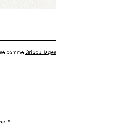
isé comme
Gribouillages
avec
*