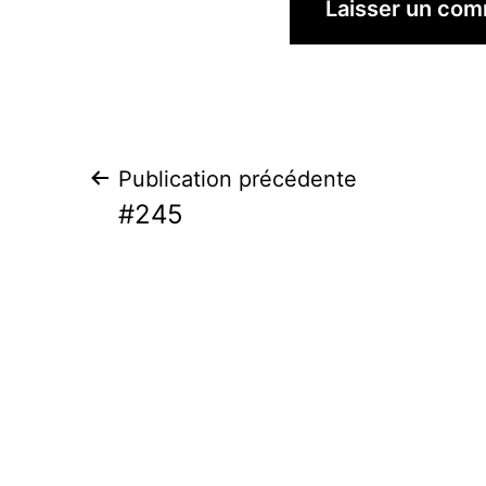
Navigation
Publication précédente
#245
de
l’article