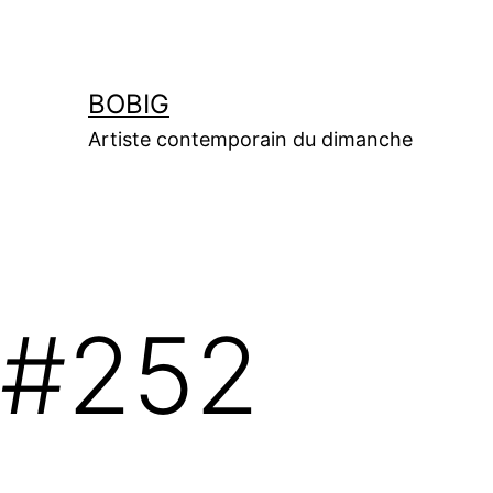
Aller
au
contenu
BOBIG
Artiste contemporain du dimanche
#252