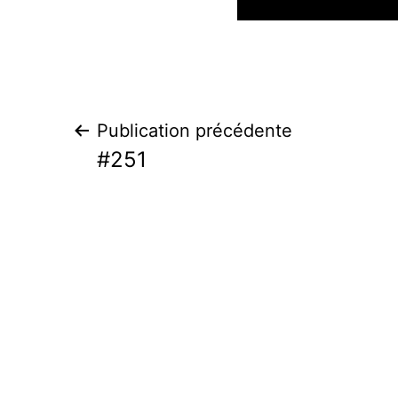
Navigation
Publication précédente
#251
de
l’article