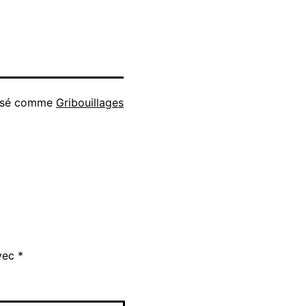
isé comme
Gribouillages
avec
*