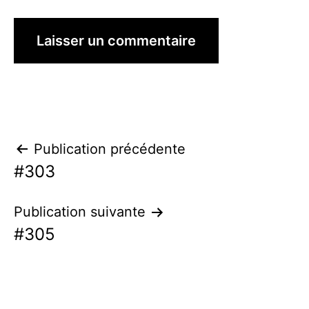
Navigation
Publication précédente
#303
de
l’article
Publication suivante
#305