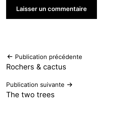
Navigation
Publication précédente
Rochers & cactus
de
l’article
Publication suivante
The two trees