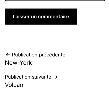
Navigation
Publication précédente
New-York
de
l’article
Publication suivante
Volcan