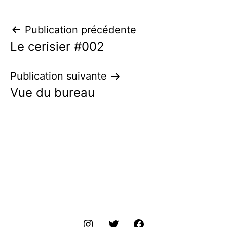
Navigation
Publication précédente
Le cerisier #002
de
l’article
Publication suivante
Vue du bureau
ins
tw
fr