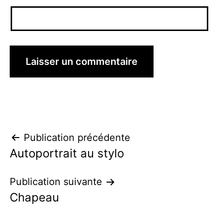
Navigation
Publication précédente
Autoportrait au stylo
de
l’article
Publication suivante
Chapeau