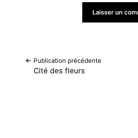
Navigation
Publication précédente
Cité des fleurs
de
l’article