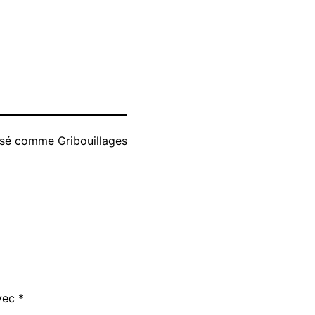
isé comme
Gribouillages
avec
*