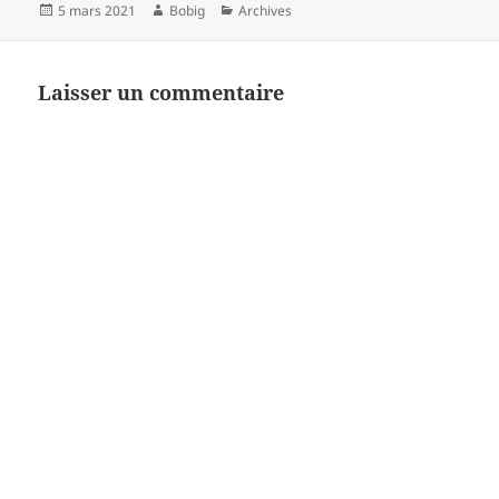
Publié
Auteur
Catégories
5 mars 2021
Bobig
Archives
le
Laisser un commentaire