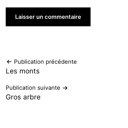
Navigation
Publication précédente
Les monts
de
l’article
Publication suivante
Gros arbre