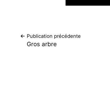
Navigation
Publication précédente
Gros arbre
de
l’article