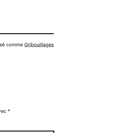
isé comme
Gribouillages
avec
*