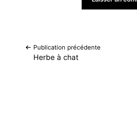
Navigation
Publication précédente
Herbe à chat
de
l’article