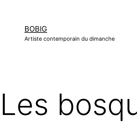
Aller
au
contenu
BOBIG
Artiste contemporain du dimanche
Les bosq