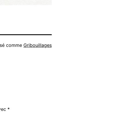
isé comme
Gribouillages
avec
*