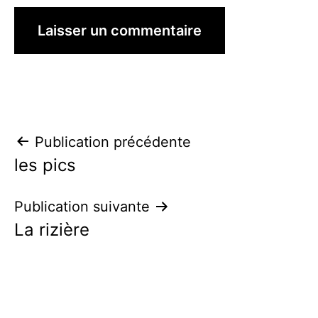
Navigation
Publication précédente
les pics
de
l’article
Publication suivante
La rizière