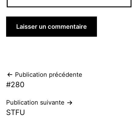
Navigation
Publication précédente
#280
de
l’article
Publication suivante
STFU