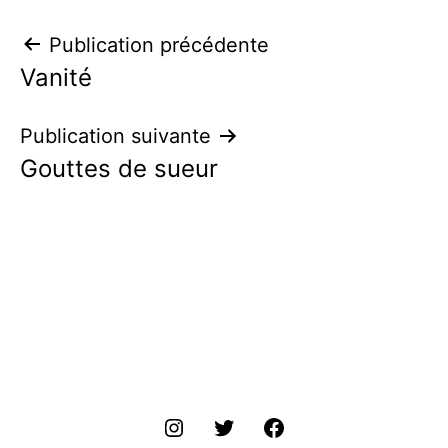
Navigation
Publication précédente
Vanité
de
l’article
Publication suivante
Gouttes de sueur
ins
tw
fr