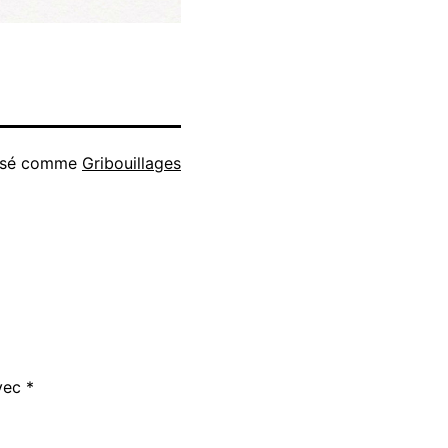
isé comme
Gribouillages
avec
*