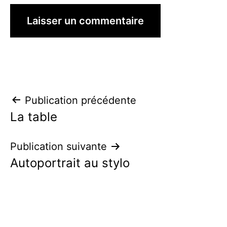
Navigation
Publication précédente
La table
de
l’article
Publication suivante
Autoportrait au stylo