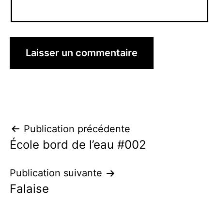
Navigation
Publication précédente
École bord de l’eau #002
de
l’article
Publication suivante
Falaise