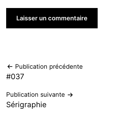
Navigation
Publication précédente
#037
de
l’article
Publication suivante
Sérigraphie