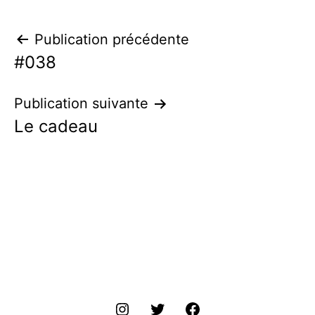
Navigation
Publication précédente
#038
de
l’article
Publication suivante
Le cadeau
ins
tw
fr