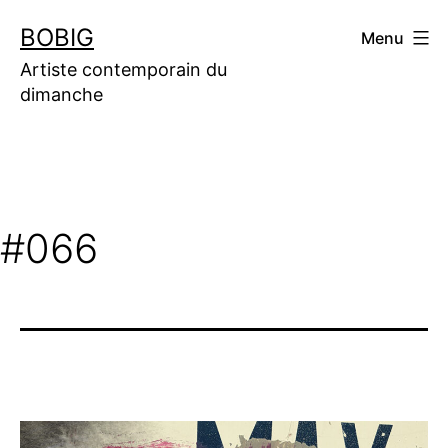
Aller
BOBIG
Menu
au
contenu
Artiste contemporain du
dimanche
#066