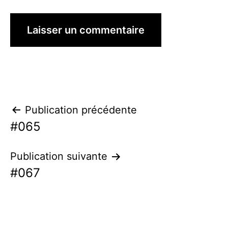
Navigation
Publication précédente
#065
de
l’article
Publication suivante
#067