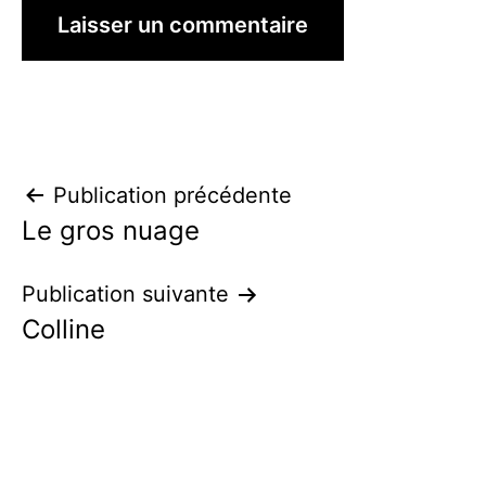
Navigation
Publication précédente
Le gros nuage
de
l’article
Publication suivante
Colline