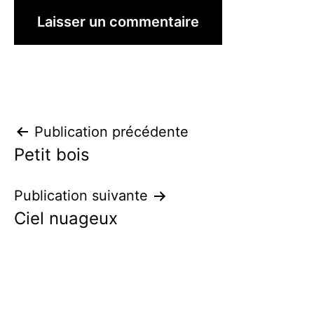
Navigation
Publication précédente
Petit bois
de
l’article
Publication suivante
Ciel nuageux